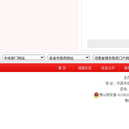
首 页
城管纪实
信息公开
政
主
地 址：许昌市创
咨询、
豫公网安备 4110020
豫I