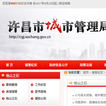
您是第
8985733
位访问者 自2017年8月20日起
|
网站地图
首 页
城管纪实
政府信息公开
政策法规
当前位置：
首页
>
城管纪实
他山之石
他山之石
要闻集锦
工作纪实
县域城管
宣传园地
小污染大烦恼，城市餐饮
他山之石
通知公告
河南郑州：疏堵结合治顽