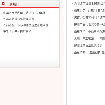
溧阳城市管理“四进社区
一周热门
山东济宁：打造“十有”
中华人民共和国立法法（2023年修正...
焦作：街巷“微手术” 城市
许昌市餐厨垃圾管理条例
郑州市民代表沉浸式体验
许昌市城市市容和环境卫生管理条例
中华人民共和国广告法
山东菏泽：小微空间改造
大城小事工笔画——河南
郑州城管执法系统培训：
山东济南：“三维创新”赋