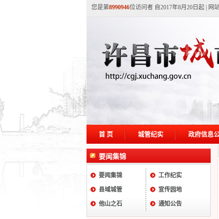
您是第
8990946
位访问者 自2017年8月20日起
|
网
首 页
城管纪实
政府信息
要闻集锦
要闻集锦
工作纪实
县域城管
宣传园地
他山之石
通知公告