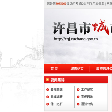
您是第
8985262
位访问者 自2017年8月20日起
|
网
首 页
城管纪实
政府信息
要闻集锦
要闻集锦
工作纪实
县域城管
宣传园地
他山之石
通知公告