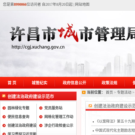
您是第
8990066
位访问者 自2017年8月20日起
|
网站地图
首 页
城管纪实
政府信息公开
政策法规
当前位置：
首页
>
专题活动
创建法治政府建设示范市
创建法治政府建设示
园林绿化专题
党员服务站
便民信息查询
网格化管理工作动
《以案释法》第五十九期
创建法治政府建设
态
涉企行政检查公示
中国式现代化主题励志短
示范市
学习贯彻习近平新
专栏