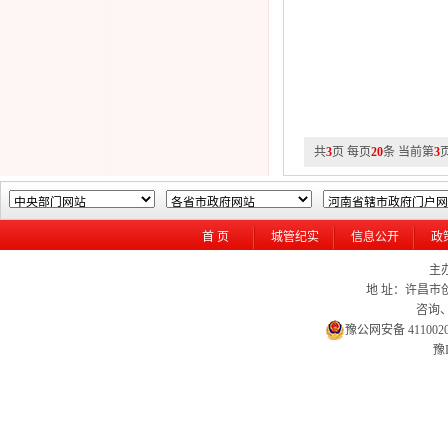
共
3
页 每页
20
条 当前第
3
首 页
城管纪实
信息公开
政
主
地 址：许昌市创
咨询、
豫公网安备 4110020
豫I